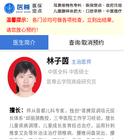
温馨提示：
各门诊均可做各项检查，立刻出结果，
请您放心预约！
医生简介
查询/取消预约
林子茵
主治医师
中医全科 中医硕士
医尊云学院高级研究员
擅长：
师从首都儿科专家，独创“肾脾双调培元促
长体系”邱丽漪教授，三甲医院工作学习经验，擅长
儿童疾病调理，儿童成长发育综合治疗，运用针刺
推拿艾灸等外治法治疗颈椎病、腰椎间盘突出、腰